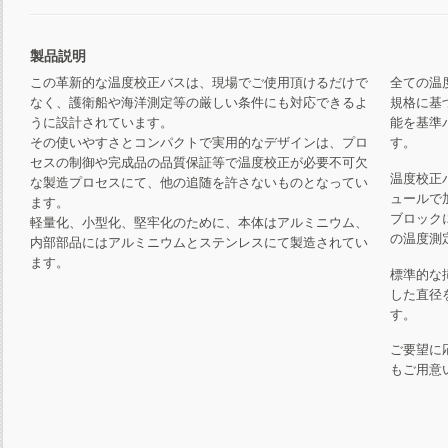
製品説明
この革新的な温度校正バスは、現場でご使用頂けるだけで
全ての温
なく、護衛船や海洋測定等の厳しい条件にも対応できるよ
規格に基
うに設計されています。
能を基準
その使いやすさとコンパクトで実用的なデザインは、プロ
す。
セスの制御や完成品の品質保証等で温度校正が必要不可欠
温度校正
な製造プロセスにて、他の追随を許さないものとなってい
ュールで
ます。
ブロック
軽量化、小型化、堅牢化のために、本体はアルミニウム、
の温度測
内部部品にはアルミニウムとステンレスにて製造されてい
ます。
標準的な
した直径
す。
ご要望に
もご用意