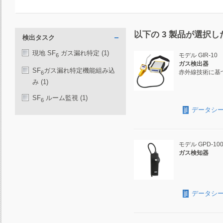
以下の
3
製品が選択し
検出タスク
現地 SF
ガス漏れ特定
(1)
モデル GIR-10
6
ガス検出器
SF
ガス漏れ特定機能組み込
赤外線技術に基
6
み
(1)
SF
ルーム監視
(1)
6
データシ
モデル GPD-100
ガス検知器
データシ