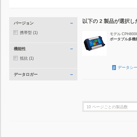
以下の
2
製品が選択し
バージョン
携帯型
(1)
モデル CPH800
ポータブル多機
機能性
抵抗
(1)
データシ
データロガー