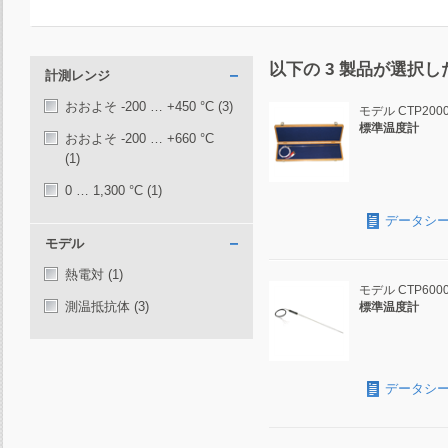
以下の
3
製品が選択し
計測レンジ
おおよそ -200 … +450 °C
(3)
モデル CTP2000
標準温度計
おおよそ -200 … +660 °C
(1)
0 … 1,300 °C
(1)
データシ
モデル
熱電対
(1)
モデル CTP600
測温抵抗体
(3)
標準温度計
データシ