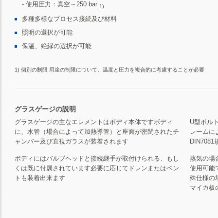
- 使用圧力：真空～250 bar
1)
多種多様なプロセス接続及び材料
照明の選択が可能
保温、絶縁の選択が可能
1) 個別の制限 用途の制限について、温度と圧力を複合的に考慮することが必要
グラスゲージの説明
グラスゲージの主なエレメントはボディ本体ですボディ
U型ボル
に、水管（場合によって加熱導管）と座面が密閉されたチ
レームに
ャンバー及び直視ガラスが装着されます
DIN70
ボディにはバルブヘッドと接続継手が取付けられる、もし
蒸気の場
くは既に付属されています必要に応じてドレンまたはベン
使用可能
トも装着出来ます
殊仕様の
マイカ板