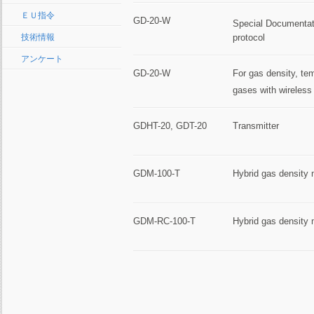
ＥＵ指令
GD-20-W
Special Documenta
protocol
技術情報
アンケート
GD-20-W
For gas density, tem
gases with wirele
GDHT-20, GDT-20
Transmitter
GDM-100-T
Hybrid gas density 
GDM-RC-100-T
Hybrid gas density 