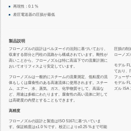
再現性：
0.1 %
差圧電送器の圧損が最低
製品説明
フローノズルの設計はベルヌーイの法則に基づいており、
圧損の削
収束する部分と円柱の流路から構成されています。剛性が
ローノズ
高いことから、フローノズルは特に高温下での流量計測に
モデル F
おいてオリフィスより安定しています。
ており、
フローノズルは一般的にスチームの流量測定、低粘度の流
フューザ
体もしくは腐食性のある高速流体に使用されます。スチー
モデル F
ム、エアー、水、蒸気、ガス、化学物質そして、高温な
ズル ISA 1
ど、用途は多岐にわたります。腐食性の高い流体に対して
は高硬度の内壁とすることもできます。
高精度
フローノズルの設計と製造はISO 5167に基づいていま
す。保証精度は±1.0 %です。校正により±0.25 %まで可能