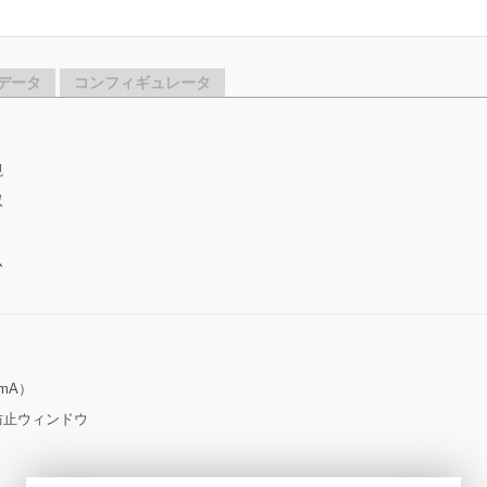
データ
コンフィギュレータ
視
収
ム
mA）
防止ウィンドウ